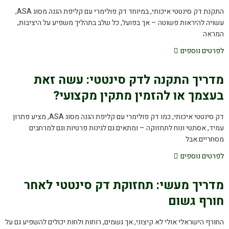
התקנת דק סינטטי איכותי, במיוחד דק פולימרי עם קליפת הגנה מסוג ASA,
עשויה להיראות פשוטה – אך בפועל, כל שלב בתהליך משפיע על היציבות,
המראה
לפרטים נוספים
מדריך התקנה לדק סינטטי: עשה זאת
בעצמך או להזמין מתקין מקצועי?
דק סינטטי איכותי, כמו דק פולימרי עם קליפת הגנה מסוג ASA, מציע פתרון
עמיד, אסתטי ונוח לתחזוקה – ומתאים גם לגינות פרטיות וגם למרחבים
מסחריים.אבל
לפרטים נוספים
מדריך מעשי: תחזוקת דק סינטטי לאחר
חורף גשום
החורף הישראלי אולי לא קיצוני, אך גשמים, רוחות ולחות יכולים להשפיע גם על