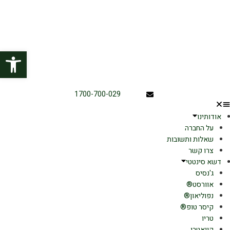
פתח
1700-700-029
אודותינו
על החברה
שאלות ותשובות
צרו קשר
דשא סינטטי
ג'נסיס
אוורסט®
נפוליאון®
קיסר טופ®
טריו
קוואטרו