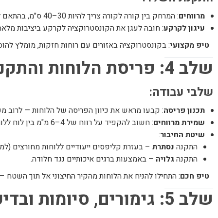
מרווחים
: המרחק בין קורה לקורה צריך להיות 30–40 ס"מ, בהתאם לעובי הלוחות.
עיגון לקרקע
: חובה לעגן את הקונסטרוקציה לקרקע ביציבות מלאה – 
טיפ מקצועי
: בקונסטרוקציה באזורים עם רוחות חזקות, מומלץ להוסי
שלב 4: פריסת הלוחות והתקנתם
שלבי עבודה:
תכנון פריסה
: קבעו מראש את כיוון הפריסה של הלוחות — לרוב מ
שמירת מרווחים
: חשוב להקפיד על רווח של 4–6 מ"מ בין לוח ללוח, כדי לאפשר התפשטות טרמית.
שיטת החיבור
:
התקנה
נסתרת
– בעזרת קליפסים ייעודיים ללוחות מחורצים (למר
התקנה
גלויה
– באמצעות ברגים איכותיים נגד חלודה.
טיפ חכם
: התחילו להניח את הלוחות מהקיר החיצוני אל תוך השטח – 
שלב 5: גימורים, סיומות ובדיקות סופיות