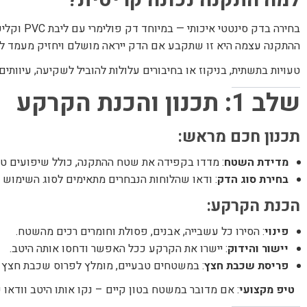
למה התקנה נכונה קריטית?
בחירה בדק סינטטי איכותי — במיוחד דק פולימרי עם ליבת PVC וקליפת ASA — היא רק השלב הראשון.
ההתקנה עצמה היא זו שתקבע אם הדק ייראה מושלם ויחזיק מעמד לשני
טעויות בתשתית, בניקוז או בחיבורים עלולות להוביל לשקיעה, עיוות
שלב 1: תכנון והכנת הקרקע
תכנון חכם מראש:
מדידת השטח
: מדדו בקפידה את שטח ההתקנה, כולל שיפועים טבעי
בחירת סוג הדק
: ודאו שהלוחות הנבחרים מתאימים לסוג השימוש (מר
הכנת הקרקע:
פינוי
: הסירו כל עשבייה, אבנים, פסולת וחומרים רכים מהשטח.
יישור והידוק
: יישרו את הקרקע ככל האפשר ודחסו אותה היטב.
פריסת שכבת חצץ
: במשטחים טבעיים, מומלץ לפרוס שכבת חצץ בעובי של כ-10 ס"מ ולדחוס אותה — לחיזוק הניקו
טיפ מקצועי
: אם מדובר במשטח בטון קיים – נקו אותו היטב וודאו 