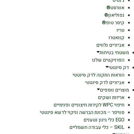
ג'נסיס
אוורסט®
נפוליאון®
קיסר טופ®
טריו
קוואטרו
אביזרים נלווים
משטחי בטיחות
הפרויקטים שלנו
דק סינטטי
הוראות התקנה לדק סינטטי
אביזרים לדק סינטטי
מוצרים נוספים
אריזות ושקים
חיפוי WPC לקירות חיצוניים ופנימיים
סוויפר – מכונת הברשה וניקוי לדשא סינטטי
EGO כלי גינון נטענים
SKIL – כלי עבודה חשמליים