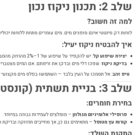
שלב 2: תכנון ניקוז נכון
למה זה חשוב?
לוחות דק סינטטי אינם סופגים מים. מים עומדים מתחת ללוחות יכולים 
איך להבטיח ניקוז יעיל:
יצירת שיפוע קל
: יש להקפיד על שיפוע של 1–2% מהרחק מהמבנה, כך שהמים יתנקזו באופן טבעי החוצה.
בדיקת ניקוז
: שפכו דלי מים ובדקו את זרימתם. אם המים מצטברי
טיפ זהב
: אל תסמכו על העין בלבד — השתמשו בפלס מים מקצועי 
שלב 3: בניית תשתית (קונסטרוקציה)
בחירת חומרים:
פרופילי אלומיניום מגולוון
– מומלצים לעמידות גבוהה במיוחד.
קורות עץ מטופל
– מתאימים גם כן, אך מחייבים תחזוקה ובדיקת ת
התקנת השלד: