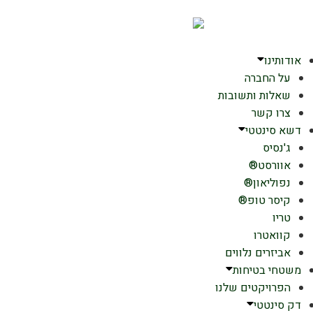
אודותינו
על החברה
שאלות ותשובות
צרו קשר
דשא סינטטי
ג'נסיס
אוורסט®
נפוליאון®
קיסר טופ®
טריו
קוואטרו
אביזרים נלווים
משטחי בטיחות
הפרויקטים שלנו
דק סינטטי