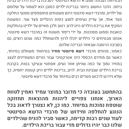
הבטיחות הגבוהה שמביא הדשא הסינטטי לסביבת בריכת הילדים בגינת
ביתנו. הדבר החשוב ביותר בבריכת ילדים כמובן הוא לשמור על שלומם
של ילדינו, ומרבדי דשא סינטטי הינם משטחים מחוספסים ומונעי החלקה
מצד אחד, אך עדיין נעימים למגע כפות הרגליים מצד שני. המשטח
המקיף את בריכת הילדים הינו לרוב רטוב ולכן מאיים על ילדינו בהחלקות
כואבות וממש מסוכנות. על ידי ריפוד משטח זה במרבדי דשא סינטטי,
אנחנו מבטיחים כי הילדים יוכלו לרוץ ולהשתולל כמה שהם רוצים, גם
בסביבה הרטובה שבאזור הבריכה שלהם.
כאמור, מהווים מרבדי
דשא סינטטי מחיר
בטיחותי משתלם במיוחד,
כאשר גם מחירם הכספי הינו אטרקטיבי עבור הורים המעוניינים לעצב
במחיר נמוך עד כמה שניתן אזור נעים, אסתטי ובעיקר בטוח, בקרבת
בריכת הילדים שבגינת הבית. לרוב, בריכות ילדים הינן קטנות יחסית, כך
שלא נידרש לרכוש מטרים רבים במיוחד של מרבדי דשא סינטטי.
בהתחשב בעובדה כי מדובר במוצר עמיד ואמין לטווח
הארוך, אנחנו צפויים ליהנות מהוצאות תחזוקה
שוטפת נמוכות במיוחד. כמו כן, לא נצטרך לדאוג בכל
הנוגע להחלפה וחידוש של מרבדי הדשא הסינטטי
לעוד שנים רבות קדימה, כאשר סביר להניח שהילדים
שלנו כבר יהיו גדולים מדי עבור בריכת הילדים.