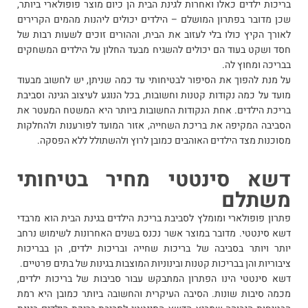
בריכות ילדים כאלו ואחרות לגינת הבית הן כיום מוצר פופולארי ביותר,
שכן מדובר בפתרון המושלם – הילדים יכולים ליהנות מהמים הקרירים
לאורך הקיץ כולו בלי לעזוב את הבית, וההורים זוכים לשעות רבות של
חסד ושקט בעוד הם יכולים להשגיח מבעד החלון על הילדים המשחקים
בבריכה ומחוץ לה.
על מנת להפוך את הסיפור לבטיחותי עד כמה שניתן, יש לחשוב מבעוד
מועד על כמה נקודות קטנות וחשובות, בכל הנוגע לעיצוב הגינה וסביבת
בריכת הילדים. אחת הנקודות החשובות ביותר היא המשטח המעטר את
הסביבה המקיפה את בריכת השחייה, אזור המועד לפורענות ולהחלקות
מסוכנות מצד הילדים האוהבים כמובן לרוץ ולהשתולל ללא הפסקה.
דשא סינטטי מחיר בטיחותי
משתלם
פתרון פופולארי ומומלץ לסביבת בריכת הילדים בגינת הבית הוא מרבדי
דשא סינטטי. מדובר במוצר אשר נכנס בשנים האחרונות לשימוש נרחב
יותר ויותר בסביבה של בריכות שחייה ובריכות ילדים, הן בבריכות
ציבוריות והן בבריכות קטנות ובינוניות המוצבות בגינות של בתים פרטיים.
דשא סינטטי הינו הפתרון המתבקש עבור סביבות של בריכות ילדים,
מכמה סיבות שונות. הסיבה העיקרית והחשובה ביותר כמובן היא רמת