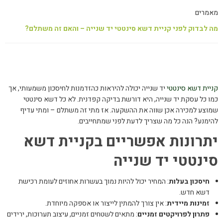
מאמרים
מה לבדוק לפני קניית דשא סינטטי יד שנייה – והאם זה משתלם?
קניית דשא סינטטי
יד שנייה יכולה להיראות כהזדמנות לחיסכון משמעותי, אך
כמו כל עסקת יד שנייה, היא דורשת בדיקה קפדנית. לא כל דשא סינטטי
שמוצע למכירה אכן שווה את ההשקעה. אז מתי זה משתלם – ומתי עדיף
להימנע? הנה כל מה שצריך לדעת לפני שמתחייבים.
יתרונות אפשריים בקניית דשא
סינטטי יד שנייה
חיסכון בעלות
: המחיר יכול להיות נמוך בעשרות אחוזים לעומת רכישת
דשא חדש.
זמינות מיידית
: אין צורך להמתין לייצור או אספקה מיוחדת.
פתרון לפרויקטים זמניים
: מתאים לשטחים זמניים, עיצוב תערוכות, ירידים