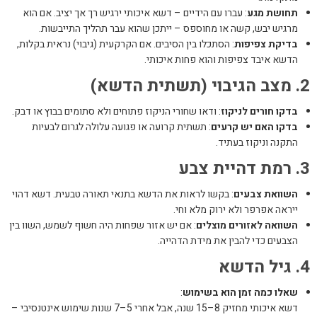
תחושת מגע
: עברו עם הידיים – דשא איכותי ירגיש רך אך יציב. אם הוא
מרגיש יבש, קשה או מחוספס – ייתכן שהוא עבר תהליך התייבשות.
בדיקת צפיפות
: הסתכלו בין הסיבים. אם הקרקעית (גיבוי) נראית בקלות,
הדשא איבד צפיפות והוא פחות איכותי.
2. מצב הגיבוי (תשתית הדשא)
בדקו חורים לניקוז
: ודאו שחורי הניקוז פתוחים ולא סתומים בבוץ או דבק.
בדקו האם יש קרעים
: תשתית קרועה או פגועה עלולה לגרום לבעיות
התקנה וניקוז בעתיד.
3. רמת דהיית צבע
השוואת צבעים
: בקשו לראות את הדשא בתנאי תאורה טבעית. דשא דהוי
ייראה אפרפר ולא ירוק מלא וחי.
השוואה לאזורים מוצלים
: אם יש אזור שפחות היה חשוף לשמש, השוו בין
הצבעים כדי להבין את מידת הדהייה.
4. גיל הדשא
שאלו כמה זמן הוא בשימוש
:
דשא איכותי מחזיק 8–15 שנה, אבל אחרי 5–7 שנות שימוש אינטנסיבי –