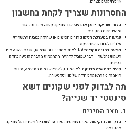
או פרויקטים קצרים.
החסרונות שצריך לקחת בחשבון
בלאי ושחיקה
: ייתכן שהדשא עבר שחיקה קשה, איבד מהרכות
ומהצפיפות המקורית.
פגיעות במערכת הניקוז
: חורים חסומים או שחיקה במבנה התשתיתי
עלולים לגרום לבעיות ניקוז.
פגיעה בהגנה מקרינת UV
: לאחר מספר שנות שימוש, שכבת ההגנה מפני
השמש נחלשת – דבר שמוביל לדהייה, התחממות מוגברת ופגיעה בחוזק
הסיבים.
קושי בהתאמה מדויקת
: לא תמיד קל למצוא כמות מתאימה, מידות
תואמות, או התאמה אחידה של גוון וטקסטורה.
מה לבדוק לפני שקונים דשא
סינטטי יד שנייה?
1. מצב הסיבים
בדקו את הזקיפות
: סיבים שמוטים מאוד או "שוכבים" מעידים על שחיקה
מתקדמת.