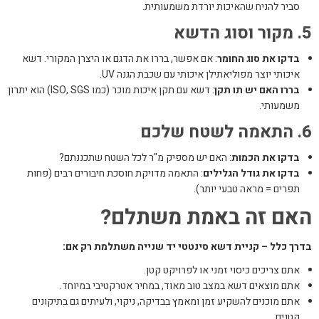
סביר להניח שהאיכות יורדת משמעותית.
5. מקור וסוג הדשא
בדקו את סוג החומר
: אם אפשר, בררו את הדגם או היצרן המקורי. דשא
איכותי יוצר מפוליאתילן איכותי עם שכבת הגנה UV.
בררו האם יש תו תקן
: דשא עם תקן איכות מוכר (כמו ISO, SGS) הוא יתרון
משמעותי.
6. התאמה לשטח שלכם
בדקו את הכמות
: האם יש מספיק מ"ר לכל השטח שתכננתם?
בדקו את גודל הגלילים
: התאמה מדויקת חוסכת חיבורים רבים (פחות
תפרים = מראה טבעי יותר).
האם זה באמת משתלם?
בדרך כלל – קניית דשא סינטטי יד שנייה משתלמת רק אם:
אתם צריכים כיסוי זמני או לפרויקט קטן.
אתם מוצאים דשא במצב טוב מאוד, במחיר אטרקטיבי במיוחד.
אתם מוכנים להשקיע זמן ומאמץ בבדיקה, ניקוי, ולעיתים גם בתיקונים
קטנים.