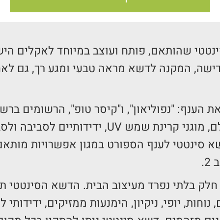
נטטי שהותאם, פותח ועוצב במיוחד לאקלים היש
ישה, המקנה לדשא מראה טבעי ומגע רך, גם לאח
ת הענף: "נפוליאון", ו"קיסר טופ", הרשומים בר
פותחו בטכנולוגיה חדישה, עם מיטב חומרי הגלם, מוגני קר
א סינטטי לענף הספורט במגון אפשרויות מותאם
חלק בלתי נפרד מעיצוב הבית. הדשא הסינטטי תו
 נוחות, יופי, ניקיון, הימנעות ממזיקים, ידידותי 