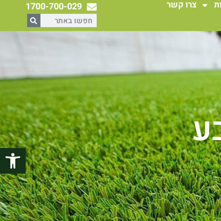
ת
צרו קשר
1700-700-029
ע
פתח