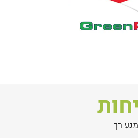
חות
מגע רך