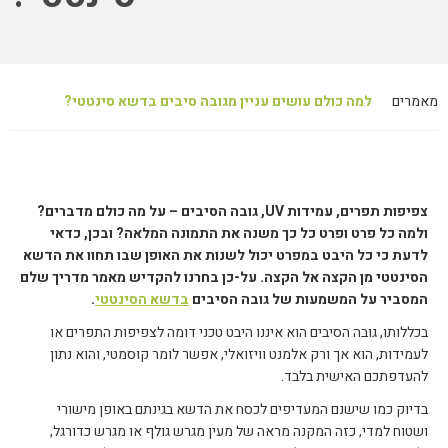
מאמרים
למה כולם עושים עניין מגובה סיבים בדשא סינטטי?
צפיפות תפרים, עמידות UV, גובה הסיבים – על מה כולם מדברים?
ולמה כל פרט ופרט כל כך משנה את התמונה המלאה? ובכן, כדאי
לדעת כי כל היבט במפרט יכול לשנות את האופן שבו תחוו את הדשא
הסינטטי מן הקצה אל הקצה. על-כן בחרנו להקדיש מאמר מדריך שלם
המסביר על המשמעות של גובה הסיבים
בדשא הסינטטי
.
בכללותו, גובה הסיבים הוא איננו היבט טכני דומה לצפיפות התפרים או
לעמידות, הוא אך ורק אלמנט וויזואלי, אפשר לומר קוסמטי, והוא נתון
להעדפתכם האישית בלבד.
בדיוק כמו שישנם המעדיפים לכסח את הדשא בגינתם באופן מישורי
ושטוח למדי, כזה המקנה מראה של מעין מגרש גולף או מגרש כדורגל,