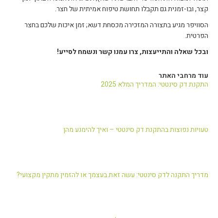
קצר, ובו-זמנית גם תקבלו תחושת טיפוח אמיתית של חצר.
הסוויפר מגיע בתצורה המזכירה מכסחת דשא; זמן איכות שלכם בחצר
הפרטית.
ובכל שאלה והתייעצות, צרו עמנו קשר ונשמח לסייע!
עוד מרחבי האתר
התקנת דק סינטטי: המדריך המלא 2025
טעויות נפוצות בהתקנת דק סינטטי – ואיך להימנע מהן
מדריך התקנה לדק סינטטי: עשה זאת בעצמך או להזמין מתקין מקצועי?