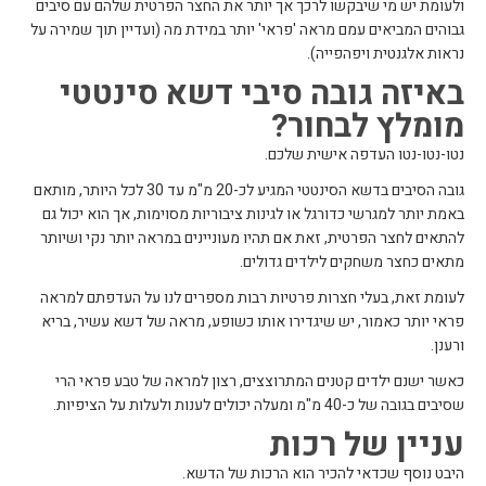
ולעומת יש מי שיבקשו לרכך אך יותר את החצר הפרטית שלהם עם סיבים
גבוהים המביאים עמם מראה 'פראי' יותר במידת מה (ועדיין תוך שמירה על
נראות אלגנטית ויפהפייה).
באיזה גובה סיבי דשא סינטטי
מומלץ לבחור?
נטו-נטו-נטו העדפה אישית שלכם.
גובה הסיבים בדשא הסינטטי המגיע לכ-20 מ"מ עד 30 לכל היותר, מותאם
באמת יותר למגרשי כדורגל או לגינות ציבוריות מסוימות, אך הוא יכול גם
להתאים לחצר הפרטית, זאת אם תהיו מעוניינים במראה יותר נקי ושיותר
מתאים כחצר משחקים לילדים גדולים.
לעומת זאת, בעלי חצרות פרטיות רבות מספרים לנו על העדפתם למראה
פראי יותר כאמור, יש שיגדירו אותו כשופע, מראה של דשא עשיר, בריא
ורענן.
כאשר ישנם ילדים קטנים המתרוצצים, רצון למראה של טבע פראי הרי
שסיבים בגובה של כ-40 מ"מ ומעלה יכולים לענות ולעלות על הציפיות.
עניין של רכות
היבט נוסף שכדאי להכיר הוא הרכות של הדשא.