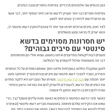
כאן נכנסים שני אלמנטים מרכזיים: צפיפות התפרים וגובה הסיבים.
צפיפות תפרים רבה יותר תעניק לדשא מראה חיוני וצפוף יותר, דבר אשר
גם יגרום לדשא להיות רך ונעים יותר למגע.
לצד זאת, סיבים ארוכים יתרמו אף יותר לרצונכם להתקין דשא סינטטי רך,
והוא יעניק לו מראה ומגע מושלמים.
יש חסרונות מסוימים בדשא
סינטטי עם סיבים גבוהים?
פעמים רבות לקוחות מתייעצים איתנו בחשש, שמא אולי הם מפספסים
דבר מה משמעותי שיכול להשפיע על ההחלטה.
למען שתקבלו החלטה בשקיפות מלאה ותוך שאתם נסמכים על כל הנתונים
והמידע, נסביר לכם כי דשא סינטטי עם סיבים גבוהים מצריך תחזוקה מעט
יותר תכופה עם
מבריש דשא סינטטי
. מטרתו של המבריש היא לזקור מחדש
את הסיבים של הדשא, להעמידם ולהעניק להם את המראה הרענן והחיוני
שהיה להם ביום בו הדשא הותקן לראשונה.
כאשר סיבי הדשא הסינטטי נרמסים או כאשר מונח עליהם משקל כבד, הרי
שאט אט הזקירות שלהם פוחתת. באמצעות מבריש דשא סינטטי (ובאתרנו
תוכלו למצוא את הסוויפר להברשת דשא), תשיגו את המטרה בתוך זמן