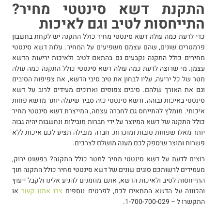
התקנת דשא סינטטי מחיר?
התייחסות לטיב וגם לאיכות
כדי לדעת כמה עולה
דשא סינטטי מחיר כולל התקנה
יש לקחת בחשבון
פרמטרים שונים, שהם עצמם משפיעים על המחיר. עלות דשא סינטטי
מחירים כולל התקנה נקבעים גם בהתאם לטיב ולאיכות יריעות הדשא
עצמן. מי שרוצה לדעת כמה עולה דשא סינטטי כולל התקנה כמה עולה
מטר של כל יריעה, עליו לבחון את טיב סיבי הדשא, את צפיפות הסיבים
וגם את האורך שלהם. סיבים צפופים וארוכים מעידים לרוב על דשא
סינטטי באיכות גבוהה. ודשא סינטטי כזה סביר שיעלה יותר מדשא פחות
איכותי. מומלץ להתייחס גם לחברה עצמה, המייצרת דשא סינטטי מחיר
כולל התקנה של דשא המיוצר על ידי חברות מובילות ונחשבות יהיה גבוה
יותר מאלו שפחות טובות ומוכרות. חברה מובילה תציע לכם איכות ללא
פשרות ומוצר שיספק לכם מענה מושלם לצרכים.
רוצים לדעת על דשא סינטטי מחיר למטר כולל התקנה? בפשוט ירוק,
מעמידים לרשותכם סוגים שונים של דשא סינטטי מחיר כולל התקנה תוך
התייחסות לטיב ולאיכות הדשא, אתם מוזמנים להגיע אלינו ולקבל ייעוץ
והכוונה על הדשא המתאים לכם, לפרטים נוספים
צרו אתנו קשר
או
התקשרו ל – 1-700-700-029.